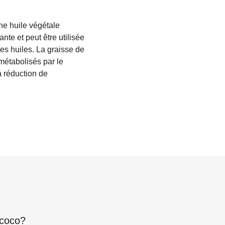
ne huile végétale
nte et peut être utilisée
res huiles. La graisse de
métabolisés par le
a réduction de
 coco
?