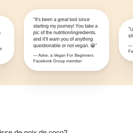
"It's been a great tool since
starting my journey! You take a
"U
n
pic of the nutrition/ingredients,
sh
and it'll warn you of anything
questionable or not vegan. 😁"
— 
t
Fa
— Ashe, a Vegan For Beginners
Facebook Group member
aisse de noix de coco
?