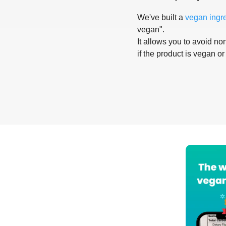
We've built a
vegan ingr
vegan".
It allows you to avoid non
if the product is vegan or