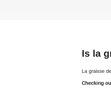
Is
la 
La graisse d
Checking out