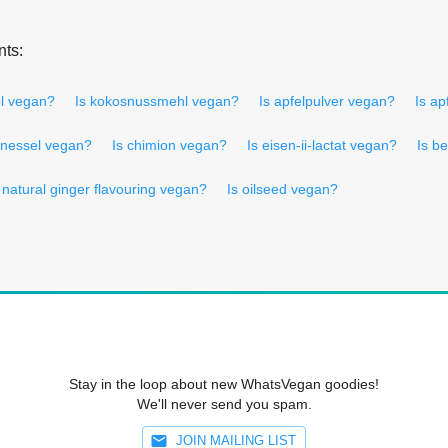
nts:
öl vegan?
Is kokosnussmehl vegan?
Is apfelpulver vegan?
Is ap
nnessel vegan?
Is chimion vegan?
Is eisen-ii-lactat vegan?
Is b
 natural ginger flavouring vegan?
Is oilseed vegan?
Stay in the loop about new WhatsVegan goodies!
We'll never send you spam.
JOIN MAILING LIST