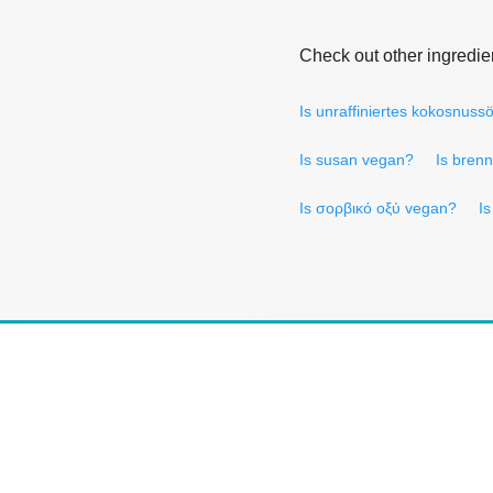
Check out other ingredie
Is unraffiniertes kokosnuss
Is susan vegan?
Is bren
Is σορβικό οξύ vegan?
Is