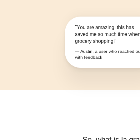
"You are amazing, this has
saved me so much time whe
grocery shopping!"
— Austin, a user who reached ou
with feedback
So, what is
la gr