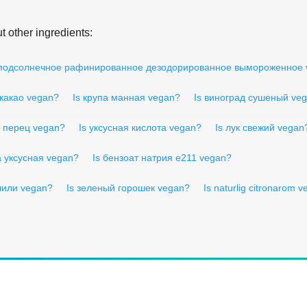
 other ingredients:
 подсолнечное рафинированное дезодорированное вымороженное 
 какао vegan?
Is крупа манная vegan?
Is виноград сушеный ve
й перец vegan?
Is уксусная кислота vegan?
Is лук свежий vegan
а уксусная vegan?
Is бензоат натрия e211 vegan?
чили vegan?
Is зеленый горошек vegan?
Is naturlig citronarom 