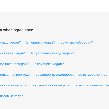
 other ingredients:
 какао vegan?
Is черника vegan?
Is лук свежий vegan?
ь свежая vegan?
Is гуаровая камедь vegan?
сид натрия vegan?
Is клубника vegan?
 подсолнечное рафинированное дезодорированное вымороженное 
я капуста vegan?
Is крупа манная vegan?
Is экстракт ванили v
этиловый vegan?