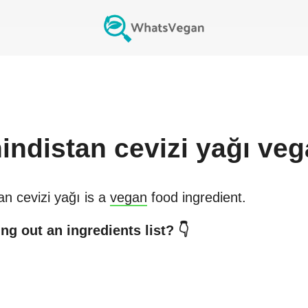
indistan cevizi yağı
veg
an cevizi yağı
is a
vegan
food ingredient.
ng out an ingredients list? 👇