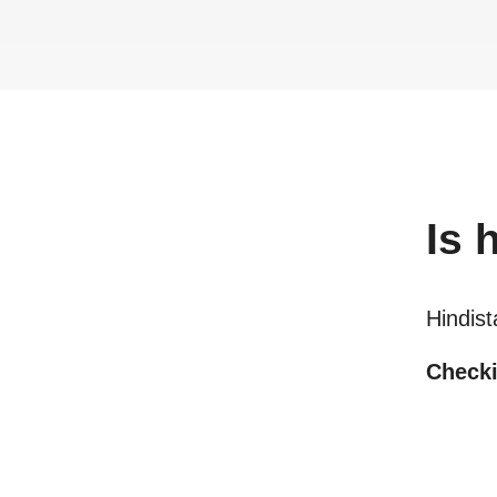
Is
h
Hindist
Checki