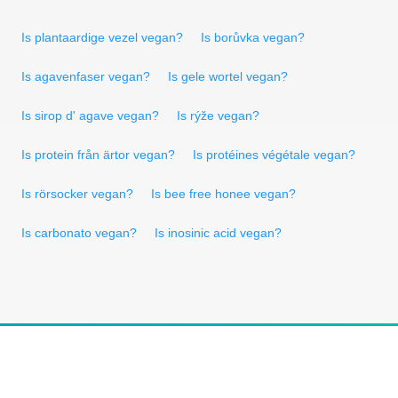
Is plantaardige vezel vegan?
Is borůvka vegan?
Is agavenfaser vegan?
Is gele wortel vegan?
Is sirop d' agave vegan?
Is rýže vegan?
Is protein från ärtor vegan?
Is protéines végétale vegan?
Is rörsocker vegan?
Is bee free honee vegan?
Is carbonato vegan?
Is inosinic acid vegan?