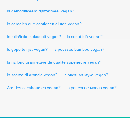
Is gemodificeerd rijstzetmeel vegan?
Is cereales que contienen gluten vegan?
Is fullhärdat kokosfett vegan?
Is son d blé vegan?
Is gepofte rijst vegan?
Is pousses bambou vegan?
Is riz long grain etuve de qualite superieure vegan?
Is scorze di arancia vegan?
Is овсяная мука vegan?
Are des cacahouètes vegan?
Is рапсовое масло vegan?